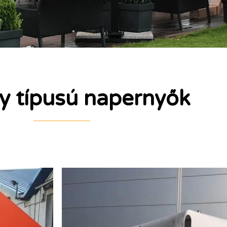
y típusú napernyők