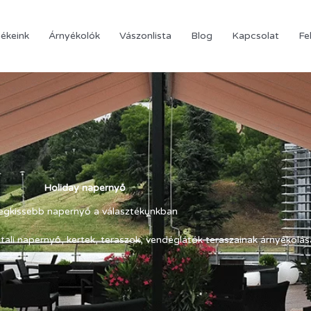
ékeink
Árnyékolók
Vászonlista
Blog
Kapcsolat
Fe
Holiday napernyő
egkissebb napernyő a választékunkban
ali napernyő, kertek, teraszok, vendéglátók teraszainak árnyékolás