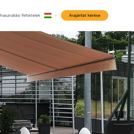
lhasználási feltételek
Árajánlat kérése
ára.